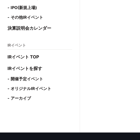
IPO(新規上場)
その他IRイベント
決算説明会カレンダー
IRイベント
IRイベント TOP
IRイベントを探す
開催予定イベント
オリジナルIRイベント
アーカイブ