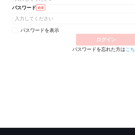
パスワード
必須
パスワードを表示
ログイン
パスワードを忘れた方は
こち