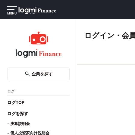
MENU
ログイン・会
企業を探す
ログ
ログTOP
ログを探す
決算説明会
個人投資家向け説明会