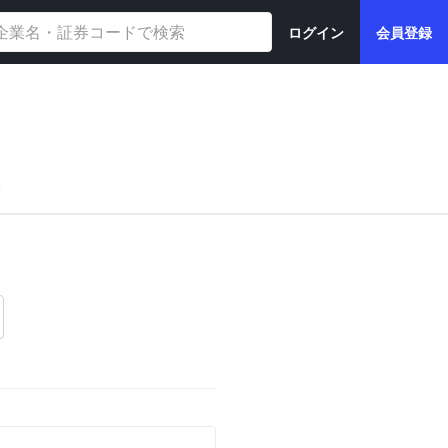
ログイン
会員登録