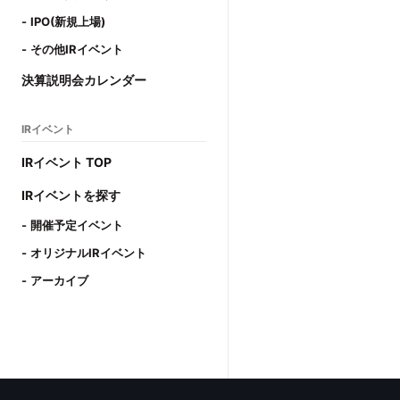
IPO(新規上場)
その他IRイベント
決算説明会カレンダー
IRイベント
IRイベント TOP
IRイベントを探す
開催予定イベント
オリジナルIRイベント
アーカイブ