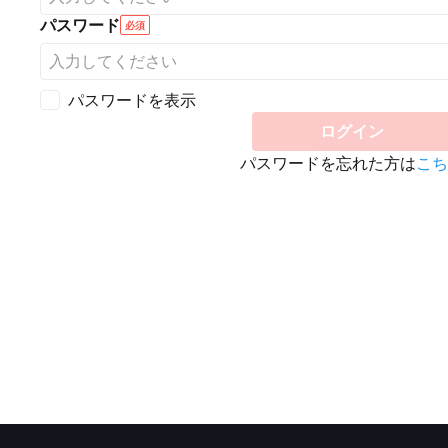
パスワード
必須
パスワードを表示
ログイン
パスワードを忘れた方は
こち