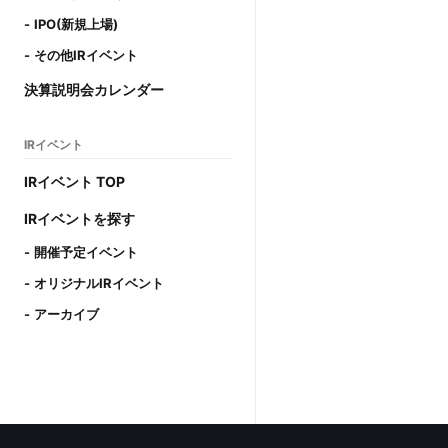
IPO(新規上場)
その他IRイベント
決算説明会カレンダー
IRイベント
IRイベント TOP
IRイベントを探す
開催予定イベント
オリジナルIRイベント
アーカイブ