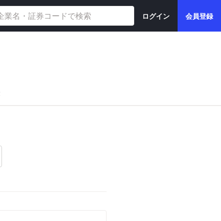
ログイン
会員登録