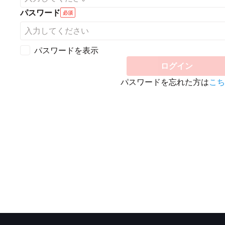
パスワード
必須
パスワードを表示
ログイン
パスワードを忘れた方は
こち