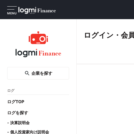
MENU
ログイン・会
企業を探す
ログ
ログTOP
ログを探す
決算説明会
個人投資家向け説明会