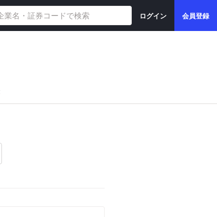
ログイン
会員登録