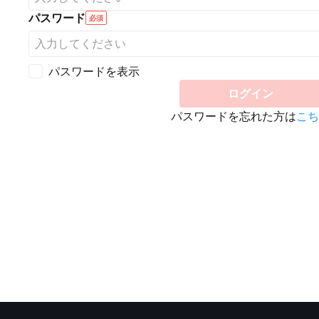
パスワード
必須
パスワードを表示
ログイン
パスワードを忘れた方は
こち