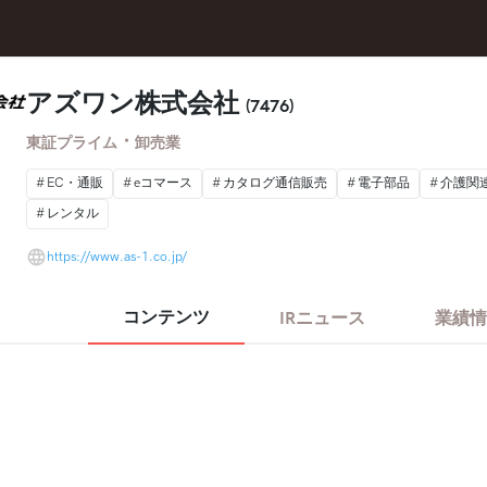
アズワン株式会社
(7476)
・
東証プライム
卸売業
EC・通販
eコマース
カタログ通信販売
電子部品
介護関
レンタル
https://www.as-1.co.jp/
コンテンツ
IRニュース
業績情