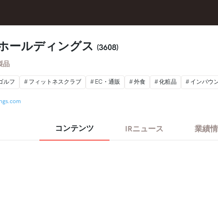
Iホールディングス
(3608)
製品
ゴルフ
フィットネスクラブ
EC・通販
外食
化粧品
インバウ
ings.com
コンテンツ
IRニュース
業績情