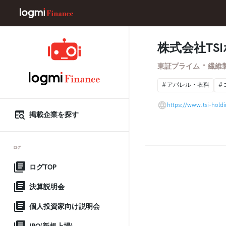
株式会社TS
・
東証プライム
繊維
アパレル・衣料
https://www.tsi-hold
掲載企業を探す
ログ
ログTOP
決算説明会
個人投資家向け説明会