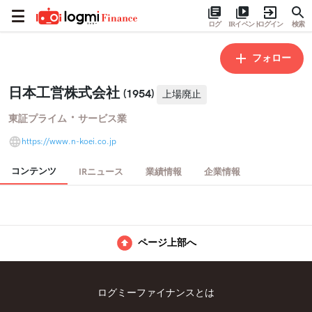
ログ
IRイベント
ログイン
検索
フォロー
日本工営株式会社
(1954)
上場廃止
・
東証プライム
サービス業
https://www.n-koei.co.jp
コンテンツ
IRニュース
業績情報
企業情報
ページ上部へ
ログミーファイナンスとは