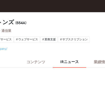
トンズ
(554A)
・通信業
グサービス
ウェブサービス
業務支援
サブスクリプション
mpany/
IRニュース
コンテンツ
業績情