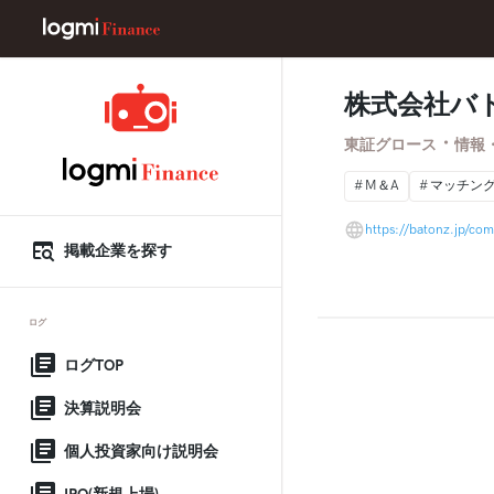
株式会社バ
・
東証グロース
情報
M＆A
マッチン
https://batonz.jp/co
掲載企業を探す
ログ
ログTOP
決算説明会
個人投資家向け説明会