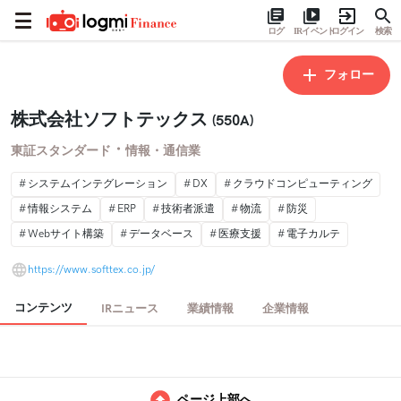
ログ
IRイベント
ログイン
検索
フォロー
株式会社ソフトテックス
(550A)
・
東証スタンダード
情報・通信業
システムインテグレーション
DX
クラウドコンピューティング
情報システム
ERP
技術者派遣
物流
防災
Webサイト構築
データベース
医療支援
電子カルテ
https://www.softtex.co.jp/
コンテンツ
IRニュース
業績情報
企業情報
ページ上部へ