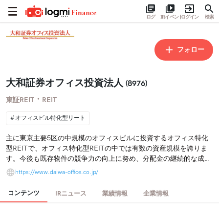
ログ
IRイベント
ログイン
検索
フォロー
大和証券オフィス投資法人
(8976)
・
東証REIT
REIT
オフィスビル特化型リート
主に東京主要5区の中規模のオフィスビルに投資するオフィス特化
型REITで、オフィス特化型REITの中では有数の資産規模を誇りま
す。今後も既存物件の競争力の向上に努め、分配金の継続的な成長
を目指してまいります。
https://www.daiwa-office.co.jp/
コンテンツ
IRニュース
業績情報
企業情報