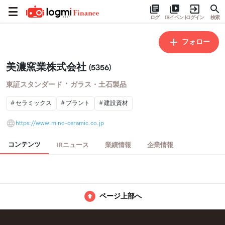
ログ
IRイベント
ログイン
検索
フォロー
美濃窯業株式会社
(5356)
・
東証スタンダード
ガラス・土石製品
セラミックス
プラント
建設資材
https://www.mino-ceramic.co.jp
コンテンツ
IRニュース
業績情報
企業情報
ページ上部へ