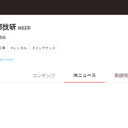
部技研
(6223)
機械
工事
レンタル
メンテナンス
iken.com/
IRニュース
コンテンツ
業績情