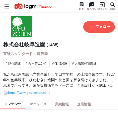
ログ
IRイベント
ログイン
検索
フォロー
株式会社岐阜造園
(1438)
・
東証スタンダード
建設業
緑化関連
ガーデニング
住宅関連
太陽光発電関連
私たちは造園緑化専業企業として日本で唯一の上場企業です。1927
年の創業以来、ひたむきに造園の技と美を磨き続けてきました。こ
れまで培ってきた確かな技術力をベースに、企画設計から施工・メ
ンテナンスまでの一貫体制を強みとし、「その風景は、心を打つ
https://www.gifu-zohen.co.jp
か」を最も優先する品質基準としています。緑化を通じて街の資産
価値を高め、暮らしにうるおいを与え、地球環境を守る景観構築企
コンテンツ
IRニュース
業績情報
企業情報
業として持続的な成長を目指しています。