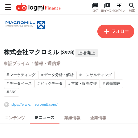
ログ
IRイベント
ログイン
検索
フォロー
株式会社マクロミル
(3978)
上場廃止
・
東証プライム
情報・通信業
マーケティング
データ分析・解析
コンサルティング
データベース
ビッグデータ
営業・販売支援
選挙関連
SNS
https://www.macromill.com/
IRニュース
コンテンツ
業績情報
企業情報