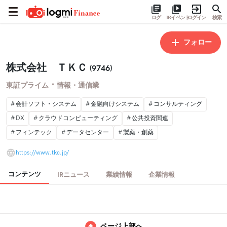
ログ
IRイベント
ログイン
検索
フォロー
株式会社 ＴＫＣ
(9746)
・
東証プライム
情報・通信業
会計ソフト・システム
金融向けシステム
コンサルティング
DX
クラウドコンピューティング
公共投資関連
フィンテック
データセンター
製薬・創薬
https://www.tkc.jp/
コンテンツ
IRニュース
業績情報
企業情報
ページ上部へ