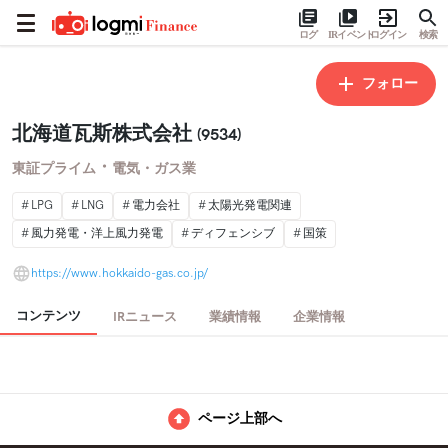
ログ
IRイベント
ログイン
検索
フォロー
北海道瓦斯株式会社
(9534)
・
東証プライム
電気・ガス業
LPG
LNG
電力会社
太陽光発電関連
風力発電・洋上風力発電
ディフェンシブ
国策
https://www.hokkaido-gas.co.jp/
コンテンツ
IRニュース
業績情報
企業情報
ページ上部へ