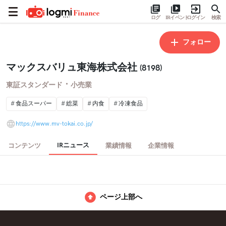
ログ
IRイベント
ログイン
検索
フォロー
マックスバリュ東海株式会社
(8198)
・
東証スタンダード
小売業
食品スーパー
総菜
内食
冷凍食品
https://www.mv-tokai.co.jp/
IRニュース
コンテンツ
業績情報
企業情報
ページ上部へ