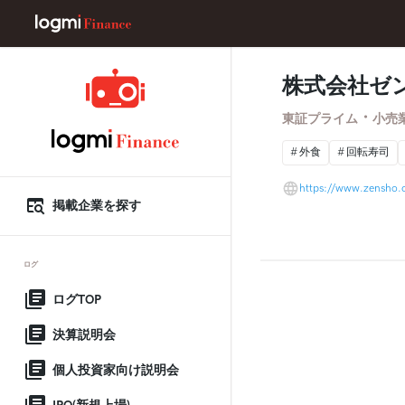
株式会社ゼ
・
東証プライム
小売
外食
回転寿司
https://www.zensho.c
掲載企業を探す
ログ
ログTOP
決算説明会
個人投資家向け説明会