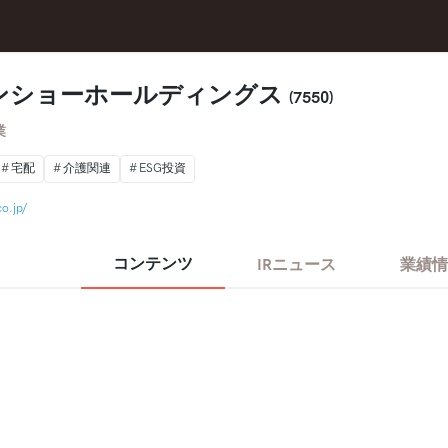
ンショーホールディングス
(7550)
業
宅配
介護関連
ESG投資
o.jp/
コンテンツ
IRニュース
業績情