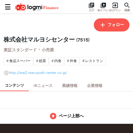
ログ
IRイベント
ログイン
検索
フォロー
株式会社マルヨシセンター
(7515)
・
東証スタンダード
小売業
食品スーパー
総菜
内食
外食
レストラン
http://ww2.maruyoshi-center.co.jp/
コンテンツ
IRニュース
業績情報
企業情報
ページ上部へ