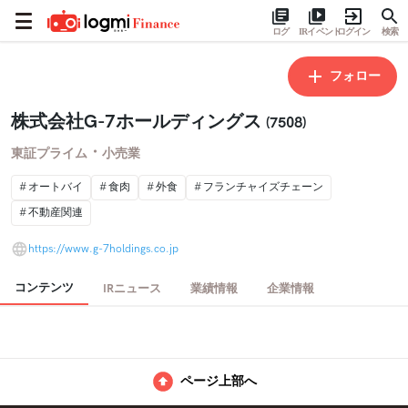
ログ
IRイベント
ログイン
検索
フォロー
株式会社G-7ホールディングス
(7508)
・
東証プライム
小売業
オートバイ
食肉
外食
フランチャイズチェーン
不動産関連
https://www.g-7holdings.co.jp
コンテンツ
IRニュース
業績情報
企業情報
ページ上部へ