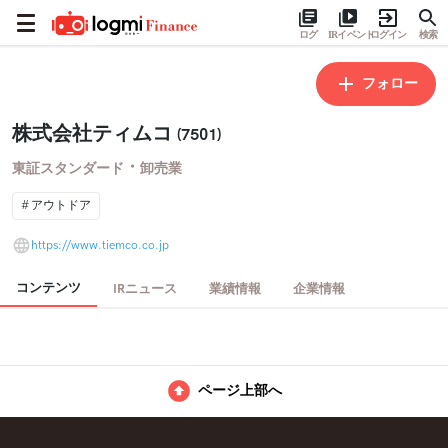
ログ
IRイベント
ログイン
検索
フォロー
株式会社ティムコ
(7501)
・
東証スタンダード
卸売業
アウトドア
https://www.tiemco.co.jp
コンテンツ
IRニュース
業績情報
企業情報
ページ上部へ