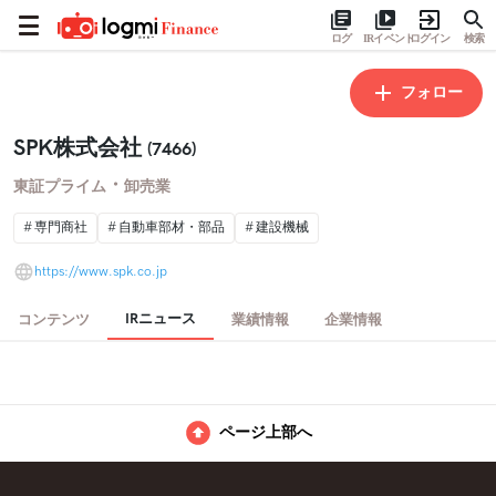
ログ
IRイベント
ログイン
検索
フォロー
SPK株式会社
(7466)
・
東証プライム
卸売業
専門商社
自動車部材・部品
建設機械
https://www.spk.co.jp
IRニュース
コンテンツ
業績情報
企業情報
ページ上部へ