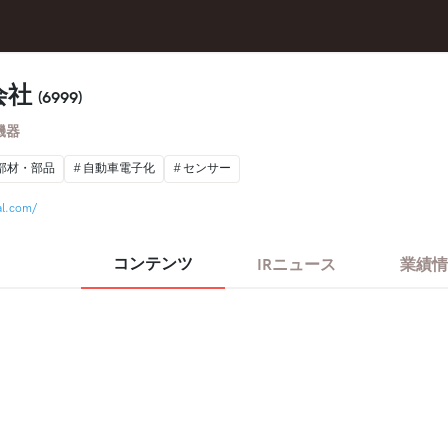
会社
(6999)
機器
部材・部品
自動車電子化
センサー
al.com/
コンテンツ
IRニュース
業績情