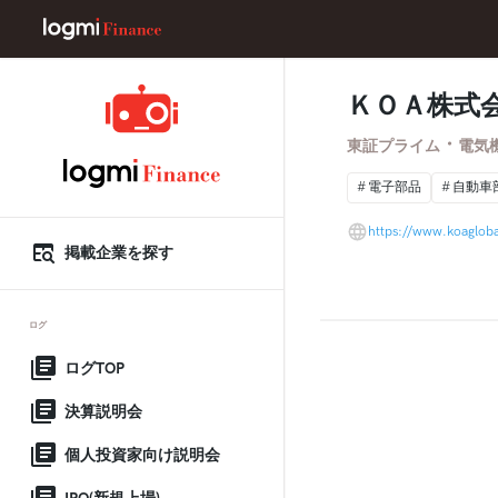
ＫＯＡ株式
・
東証プライム
電気
電子部品
自動車
https://www.koaglob
掲載企業を探す
ログ
ログTOP
決算説明会
個人投資家向け説明会