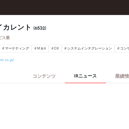
イカレント
(6532)
ビス業
マーケティング
M＆A
DX
システムインテグレーション
コン
nt.co.jp/
IRニュース
コンテンツ
業績情