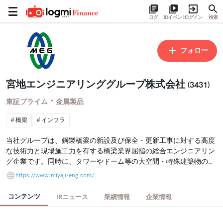
ログ
IRイベント
ログイン
検索
フォロー
宮地エンジニアリンググループ株式会社
(3431)
・
東証プライム
金属製品
橋梁
インフラ
当社グループは、鋼製橋梁の新設及び保全・更新工事に対する高度
な技術力と現場施工力を有する橋梁業界屈指の総合エンジニアリン
グ企業です。同時に、タワーやドーム等の大空間・特殊建築物の現
場施工力やケーソン等の沿岸構造物の設計・製作力も併せ持つ鋼構
https://www.miyaji-eng.com/
造物のスペシャリストでもあります。当社グループは、鋼構造物の
建設、保全・更新の事業を通じて豊かな社会の構築に貢献すると共
コンテンツ
IRニュース
業績情報
企業情報
に、持続的な企業価値の向上に努めます。