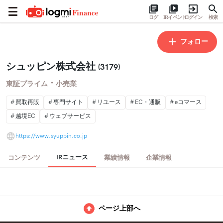
ログ
IRイベント
ログイン
検索
フォロー
シュッピン株式会社
(3179)
・
東証プライム
小売業
買取再販
専門サイト
リユース
EC・通販
eコマース
越境EC
ウェブサービス
https://www.syuppin.co.jp
IRニュース
コンテンツ
業績情報
企業情報
ページ上部へ