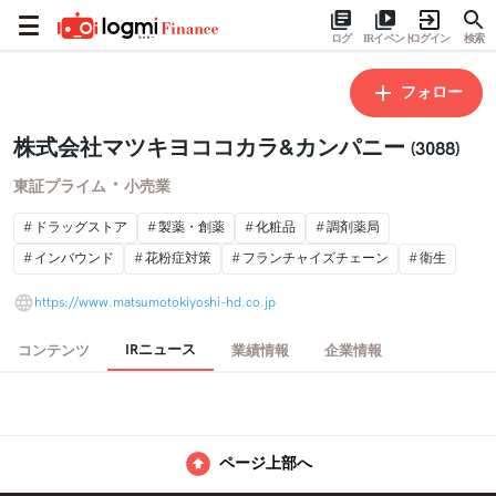
ログ
IRイベント
ログイン
検索
フォロー
株式会社マツキヨココカラ&カンパニー
(3088)
・
東証プライム
小売業
ドラッグストア
製薬・創薬
化粧品
調剤薬局
インバウンド
花粉症対策
フランチャイズチェーン
衛生
https://www.matsumotokiyoshi-hd.co.jp
IRニュース
コンテンツ
業績情報
企業情報
ページ上部へ