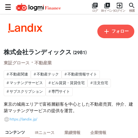
ログ
IRイベント
ログイン
検索
フォロー
株式会社ランディックス
(2981)
・
東証グロース
不動産業
不動産関連
不動産テック
不動産情報サイト
マッチングサービス
ビル賃貸・賃貸住宅
注文住宅
サブスクリプション
専門サイト
東京の城南エリアで富裕層顧客を中心とした不動産売買、仲介、建
築マッチングサービスの提供を運営。
https://landix.jp/
コンテンツ
IRニュース
業績情報
企業情報