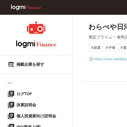
わらべや日
・
東証プライム
食料
総菜
中食
製
https://www.warabeya
掲載企業を探す
ログ
ログTOP
決算説明会
個人投資家向け説明会