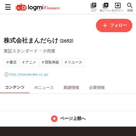
ログ
IRイベント
ログイン
検索
フォロー
株式会社まんだらけ
(2652)
・
東証スタンダード
小売業
書店
アニメ
買取再販
リユース
http://mandarake.co.jp/
コンテンツ
IRニュース
業績情報
企業情報
ページ上部へ