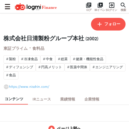
ログ
IRイベント
ログイン
検索
フォロー
株式会社日清製粉グループ本社
(2002)
・
東証プライム
食料品
製粉
冷凍食品
中食
総菜
健康・機能性食品
ディフェンシブ
円高メリット
医薬中間体
エンジニアリング
食品
https://www.nisshin.com/
コンテンツ
IRニュース
業績情報
企業情報
ページ上部へ