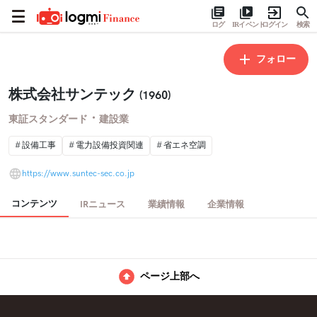
ログ
IRイベント
ログイン
検索
フォロー
株式会社サンテック
(1960)
・
東証スタンダード
建設業
設備工事
電力設備投資関連
省エネ空調
https://www.suntec-sec.co.jp
コンテンツ
IRニュース
業績情報
企業情報
ページ上部へ