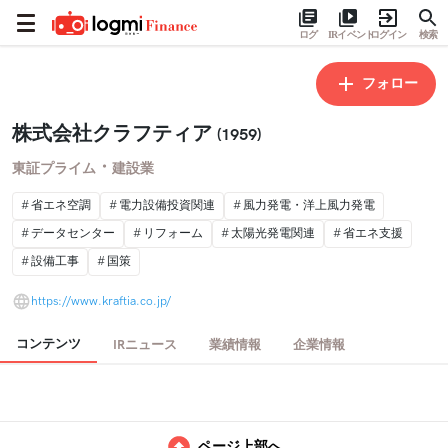
ログ
IRイベント
ログイン
検索
フォロー
株式会社クラフティア
(1959)
・
東証プライム
建設業
省エネ空調
電力設備投資関連
風力発電・洋上風力発電
データセンター
リフォーム
太陽光発電関連
省エネ支援
設備工事
国策
https://www.kraftia.co.jp/
コンテンツ
IRニュース
業績情報
企業情報
ページ上部へ