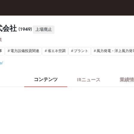
式会社
(1949)
上場廃止
業
事
電力設備投資関連
省エネ空調
プラント
風力発電・洋上風力発
p/
コンテンツ
IRニュース
業績情