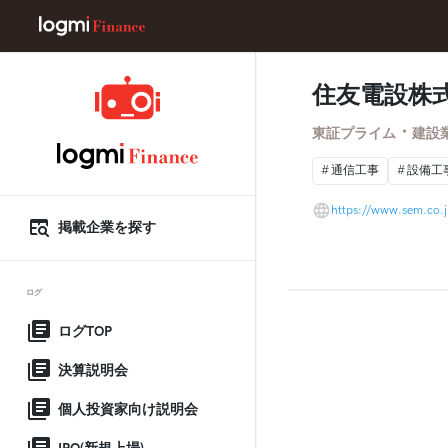
住友電設株
・
東証プライム
建設
通信工事
設備工
https://www.sem.co.j
掲載企業を探す
ログ
ログTOP
決算説明会
個人投資家向け説明会