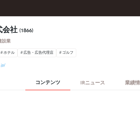
式会社
(1866)
建設業
ホテル
広告・広告代理店
ゴルフ
.jp/
コンテンツ
IRニュース
業績情