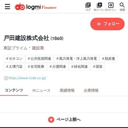
ログ
IRイベント
ログイン
検索
フォロー
戸田建設株式会社
(1860)
・
東証プライム
建設業
ゼネコン
公共投資関連
風力発電・洋上風力発電
脱炭素
土壌汚染
在宅医療
介護関連
緑化関連
国策
https://www.toda.co.jp/
コンテンツ
IRニュース
業績情報
企業情報
ページ上部へ