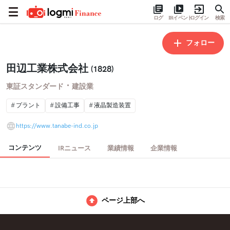
ログ
IRイベント
ログイン
検索
フォロー
田辺工業株式会社
(1828)
・
東証スタンダード
建設業
プラント
設備工事
液晶製造装置
https://www.tanabe-ind.co.jp
コンテンツ
IRニュース
業績情報
企業情報
ページ上部へ