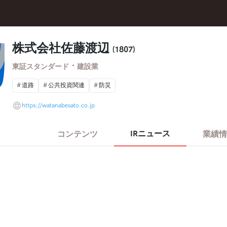
株式会社佐藤渡辺
(1807)
・
東証スタンダード
建設業
道路
公共投資関連
防災
https://watanabesato.co.jp
IRニュース
コンテンツ
業績情