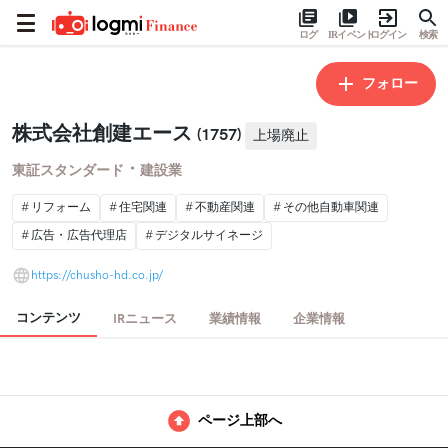
ログ
IRイベント
ログイン
検索
フォロー
株式会社創建エース
(1757)
上場廃止
・
東証スタンダード
建設業
リフォーム
住宅関連
不動産関連
その他自動車関連
広告・広告代理店
デジタルサイネージ
https://chusho-hd.co.jp/
コンテンツ
IRニュース
業績情報
企業情報
ページ上部へ