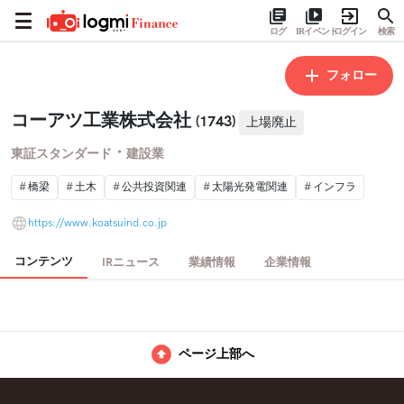
ログ
IRイベント
ログイン
検索
フォロー
コーアツ工業株式会社
(1743)
上場廃止
・
東証スタンダード
建設業
橋梁
土木
公共投資関連
太陽光発電関連
インフラ
https://www.koatsuind.co.jp
コンテンツ
IRニュース
業績情報
企業情報
ページ上部へ