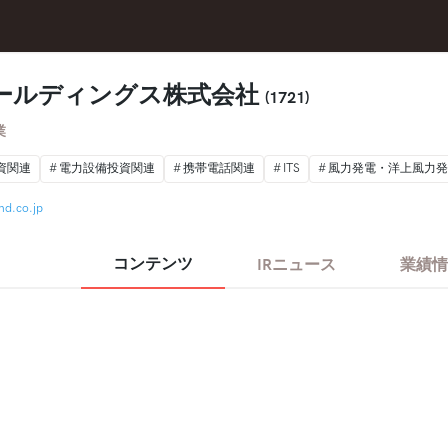
ールディングス株式会社
(1721)
業
資関連
電力設備投資関連
携帯電話関連
ITS
風力発電・洋上風力発
hd.co.jp
コンテンツ
IRニュース
業績情