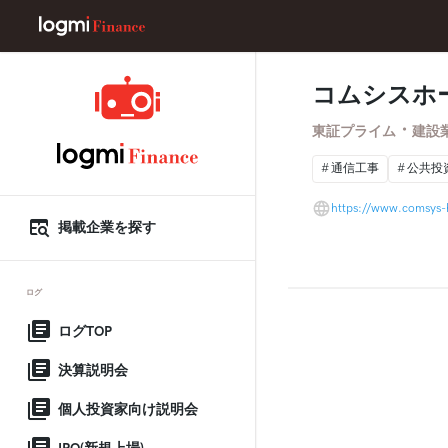
コムシスホ
・
東証プライム
建設
通信工事
公共投
https://www.comsys-
掲載企業を探す
ログ
ログTOP
決算説明会
個人投資家向け説明会