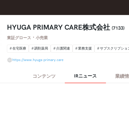
HYUGA PRIMARY CARE株式会社
(7133)
・
東証グロース
小売業
在宅医療
調剤薬局
介護関連
業務支援
サブスクリプショ
https://www.hyuga-primary.care
IRニュース
コンテンツ
業績情