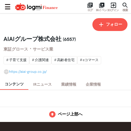
ログ
IRイベント
ログイン
検索
フォロー
AIAIグループ株式会社
(6557)
・
東証グロース
サービス業
子育て支援
介護関連
高齢者住宅
eコマース
https://aiai-group.co.jp/
コンテンツ
IRニュース
業績情報
企業情報
ページ上部へ