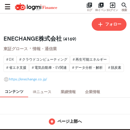
ログ
IRイベント
ログイン
検索
フォロー
ENECHANGE株式会社
(4169)
・
東証グロース
情報・通信業
DX
クラウドコンピューティング
再生可能エネルギー
省エネ支援
電気自動車・EV関連
データ分析・解析
脱炭素
https://enechange.co.jp/
コンテンツ
IRニュース
業績情報
企業情報
ページ上部へ