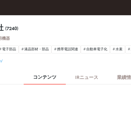
社
(7240)
用機器
電子部品
液晶部材・部品
携帯電話関連
自動車電子化
水素
p/
コンテンツ
IRニュース
業績情