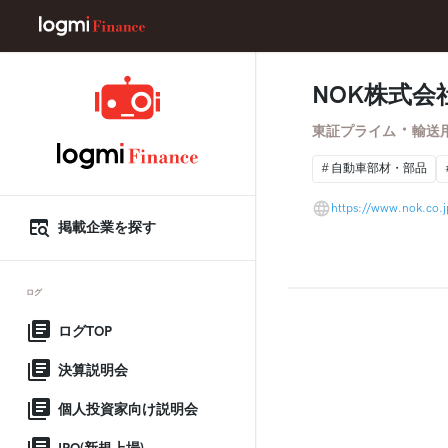
NOK株式会
・
東証プライム
輸送
自動車部材・部品
https://www.nok.co.j
掲載企業を探す
ログ
ログTOP
決算説明会
個人投資家向け説明会