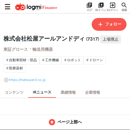
ログ
IRイベント
ログイン
検索
フォロー
株式会社松屋アールアンドディ
(7317)
上場廃止
・
東証グロース
輸送用機器
自動車部材・部品
工作機械
ロボット
ドローン
医療器材
https://matsuyard.co.jp
IRニュース
コンテンツ
業績情報
企業情報
ページ上部へ