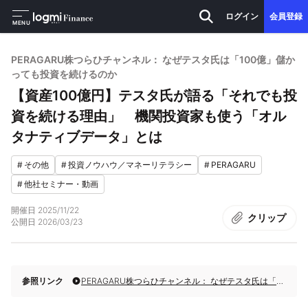
ログイン
会員登録
MENU
PERAGARU株つらひチャンネル： なぜテスタ氏は「100億」儲か
っても投資を続けるのか
【資産100億円】テスタ氏が語る「それでも投
資を続ける理由」 機関投資家も使う「オル
タナティブデータ」とは
#
その他
#
投資ノウハウ／マネーリテラシー
#
PERAGARU
#
他社セミナー・動画
開催日
2025/11/22
クリップ
公開日
2026/03/23
参照リンク
PERAGARU株つらひチャンネル： なぜテスタ氏は「100億」儲かっても投資を続けるのか